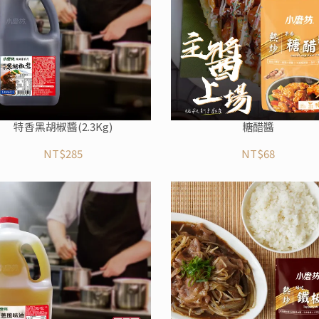
特香黑胡椒醬(2.3Kg)
糖醋醬
NT$285
NT$68