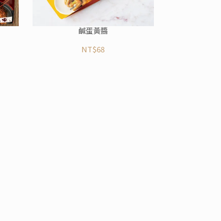
鹹蛋黃醬
NT$68