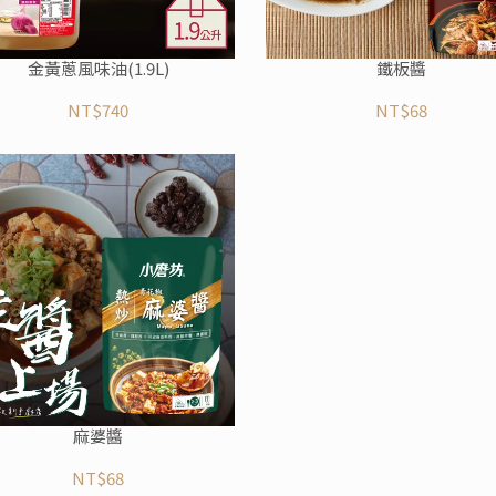
金黃蔥風味油(1.9L)
鐵板醬
NT$740
NT$68
麻婆醬
NT$68