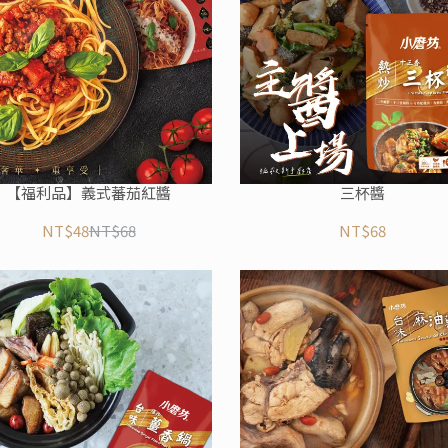
【福利品】義式蕃茄紅醬
三杯醬
NT$48
NT$68
NT$68