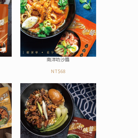
南洋叻沙醬
NT$68