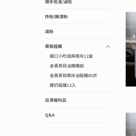
隨手包湯/滷包
炸粉/醃漬粉
湯粉
業務箱購
廟口小吃經典風味12盒
金黃蔥蒜油團購組
金黃蔥蒜風味油箱購85折
椰奶箱購12入
出清福利品
Q&A