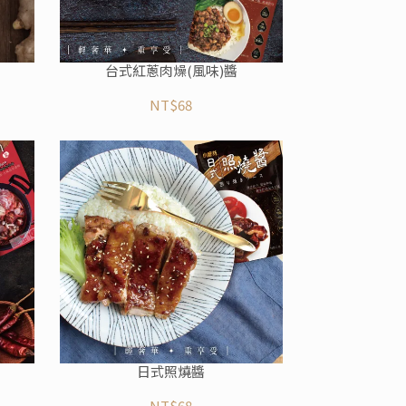
台式紅蔥肉燥(風味)醬
NT$68
日式照燒醬
NT$68