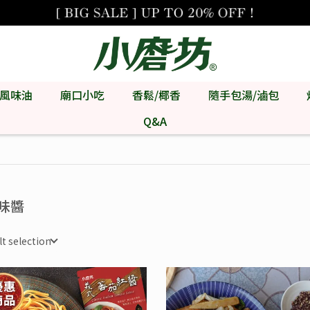
風味油
廟口小吃
香鬆/椰香
隨手包湯/滷包
Q&A
味醬
lt selection