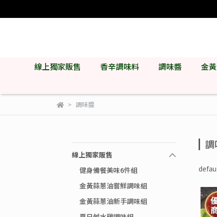
線上獨家販售
香辛調味料
調味醬
金黃
調味醬
調
線上獨家販售
defau
健身備餐美味6件組
金黃蒜蔥油嘗鮮調味組
金黃蒜蔥油新手調味組
夏日鹹水雞調味組