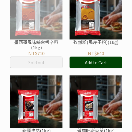
墨西哥風味綜合香辛料
孜然粉(馬芹子粉)(1kg)
(1kg)
NT$710
NT$640
Sold out
Add to Cart
新疆孜然(1kg)
普羅旺斯香草(1kg)