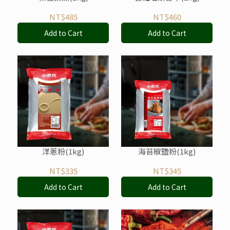
NT$485
NT$460
Add to Cart
Add to Cart
洋蔥粉(1kg)
海苔椒鹽粉(1kg)
NT$335
NT$345
Add to Cart
Add to Cart