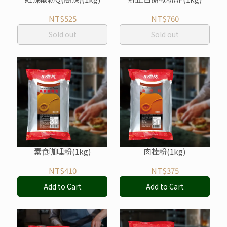
NT$525
NT$760
Sold out
Sold out
素食咖哩粉(1kg)
肉桂粉(1kg)
NT$410
NT$375
Add to Cart
Add to Cart