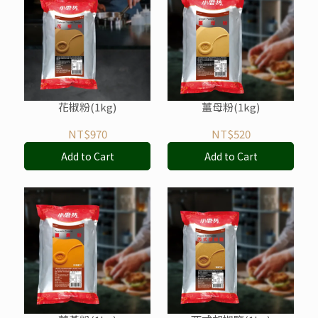
花椒粉(1kg)
薑母粉(1kg)
NT$970
NT$520
Add to Cart
Add to Cart