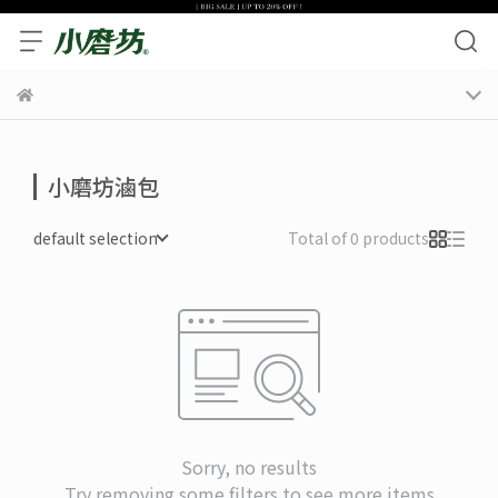
小磨坊滷包
default selection
Total of 0 products
Sorry, no results
Try removing some filters to see more items