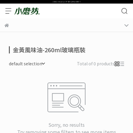
金黃風味油-260ml玻璃瓶裝
default selection
Total of 0 products
Sorry, no results
Try removing some filters to see more items