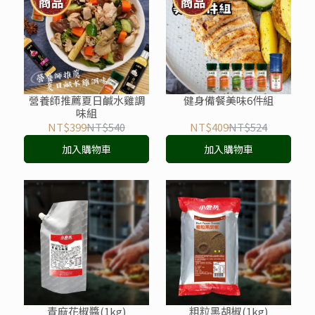
營養師推薦夏日鹹水雞調
健身備餐美味6件組
味組
NT$399
NT$540
NT$409
NT$524
加入購物車
加入購物車
青麻花椒醬(1kg)
粗粒黑胡椒(1kg)