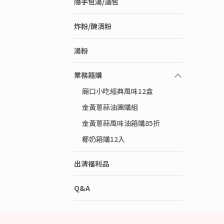
隨手包湯/滷包
炸粉/醃漬粉
湯粉
業務箱購
廟口小吃經典風味12盒
金黃蔥蒜油團購組
金黃蔥蒜風味油箱購85折
椰奶箱購12入
出清福利品
Q&A