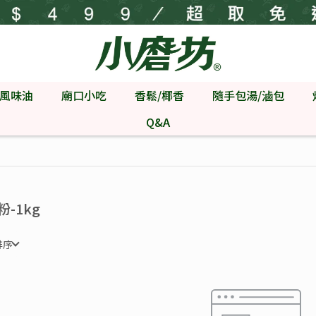
風味油
廟口小吃
香鬆/椰香
隨手包湯/滷包
Q&A
粉-1kg
排序