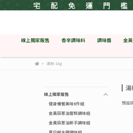
線上獨家販售
香辛調味料
調味醬
金黃
湯粉-1kg
湯
線上獨家販售
預設
健身備餐美味6件組
金黃蒜蔥油嘗鮮調味組
金黃蒜蔥油新手調味組
夏日鹹水雞調味組