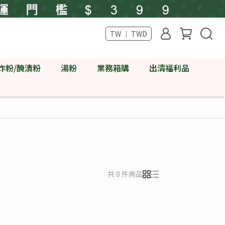
TW ｜ TWD
炸粉/醃漬粉
湯粉
業務箱購
出清福利品
共 0 件商品