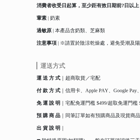
消費者收受日起算，至少距有效日期前?日以上
葷素
| 奶素
過敏原
| 本產品含奶類、芝麻類
注意事項
| ※請置於陰涼乾燥處，避免受潮及
運送方式
運 送 方 式
｜超商取貨／宅配
付 款 方 式
｜信用卡、Apple PAY、Google 
免 運 說 明
｜宅配免運門檻 $499/超取免運門
預 購 商 品
｜同筆訂單如有預購商品及現貨商
出 貨 說 明
｜