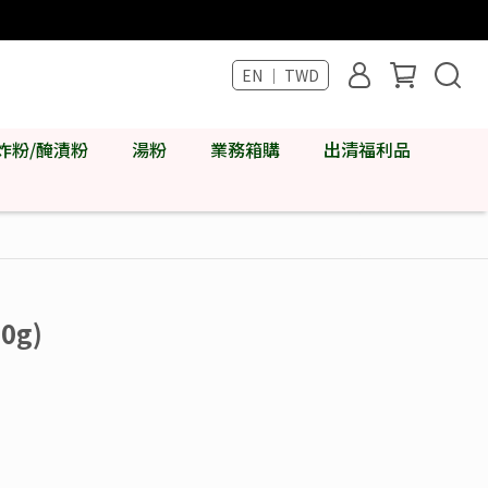
EN ｜ TWD
炸粉/醃漬粉
湯粉
業務箱購
出清福利品
0g)