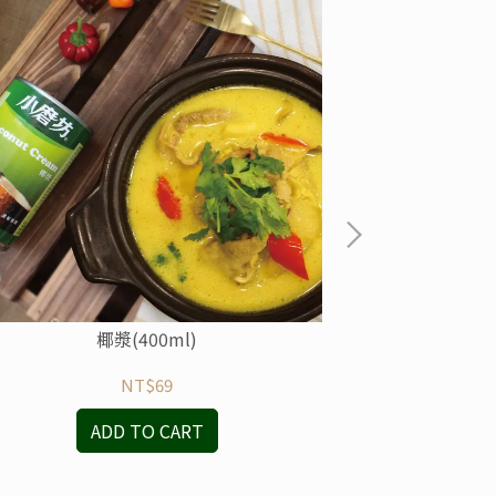
椰漿(400ml)
日式
NT$69
ADD TO CART
A