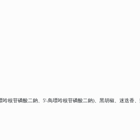
黃嘌呤核苷磷酸二鈉、5'-鳥嘌呤核苷磷酸二鈉)、黑胡椒、迷迭香