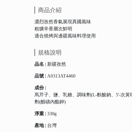
商品介紹
濃烈孜然香氣展現異國風味
粗獷辛香層次鮮明
適合燒烤與邊疆風味料理使用
規格說明
品名
| 新疆孜然
品號
| A0313AT4460
成份
|
馬芹子、鹽、乳糖、調味劑(L-麩酸鈉、5'-次
劑(醋磺內酯鉀)
淨重
| 330g
產地
| 台灣