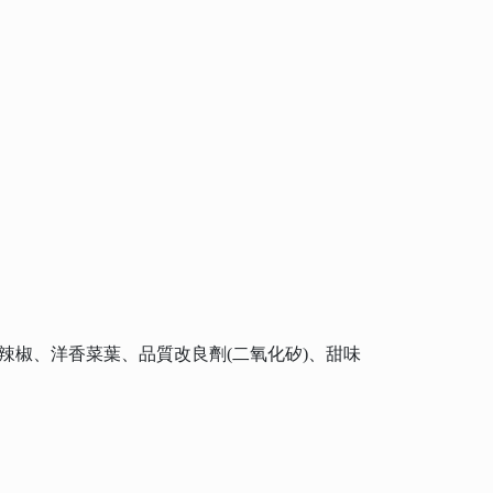
、辣椒、洋香菜葉、品質改良劑(二氧化矽)、甜味