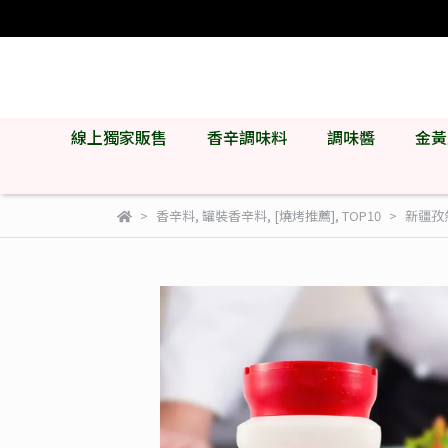
線上獨家販售
香辛調味料
調味醬
金黃
香辛料
,
罐裝香辛料
,
[燒烤推薦]
,
TOP10
新疆孜然