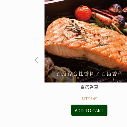
0g)
百搭香草
NT$149
RT
ADD TO CART