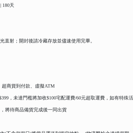
| 180天
陽光直射；開封後請冷藏存放並儘速使用完畢。
Pay、超商貨到付款、虛擬ATM
檻 $399，未達門檻將加收$100宅配運費/60元超取運費，如
品，將待商品備貨完成後一同出貨