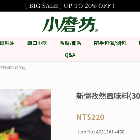
風味油
廟口小吃
香鬆/椰香
隨手包湯/滷包
Q&A
風味料(300g)
新疆孜然風味料(30
NT$220
Item No.:
A0313AT4460