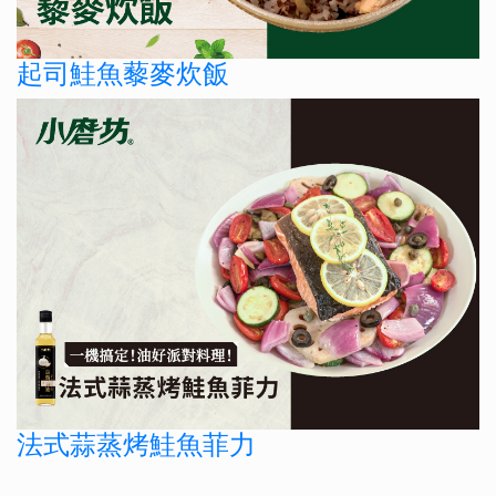
起司鮭魚藜麥炊飯
法式蒜蒸烤鮭魚菲力