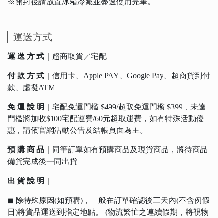
※開封後請放置冰箱冷藏並盡速使用完畢。
運送方式
運 送 方 式
｜超商取貨／宅配
付 款 方 式
｜信用卡、Apple PAY、Google Pay、超商貨到付
款、虛擬ATM
免 運 說 明
｜宅配免運門檻 $499/超取免運門檻 $399，未達
門檻將加收$100宅配運費/60元超取運費，如有特殊活動優
惠，請依官網活動公告及結帳頁面為主。
預 購 商 品
｜同筆訂單如有預購商品及現貨商品，將待商品
備貨完成後一同出貨
出 貨 說 明
｜
◼︎ 除特殊原因(如預購)，一般在訂單確認後三天內(不含例假
日)將貨品運送到指定地點。 (物流繁忙之連續假期，將視物