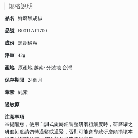
規格說明
品名
| 鮮磨黑胡椒
品號
| B0011AT1700
成份
| 黑胡椒粒
淨重
| 42g
產地
| 原產地 越南/ 分裝地 台灣
保存期限
| 24個月
葷素
| 純素
過敏原
|
注意事項
|
※提醒您，使用自調式旋轉鈕調整研磨粗細度時，研磨罐之
研磨刻度請勿轉過鬆或過緊，否則可能會導致研磨頭損壞本