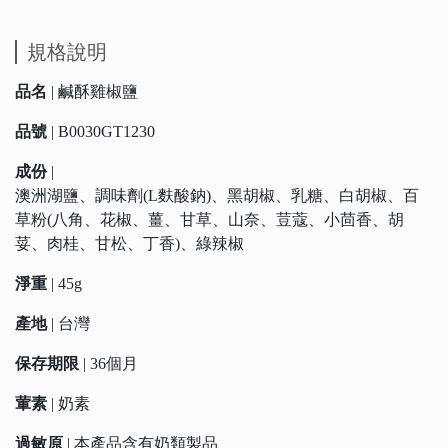
規格說明
品名
| 鹹酥雞椒鹽
品號
| B0030GT1230
成份
|
澳洲湖鹽、調味劑(L麩酸鈉)、黑胡椒、乳糖、白胡椒、百
草粉(八角、花椒、薑、甘草、山奈、荳蔻、小茴香、胡
荽、肉桂、甘松、丁香)、綠辣椒
淨重
| 45g
產地
| 台灣
保存期限
| 36個月
葷素
| 奶素
過敏原
| 本產品含有奶類製品