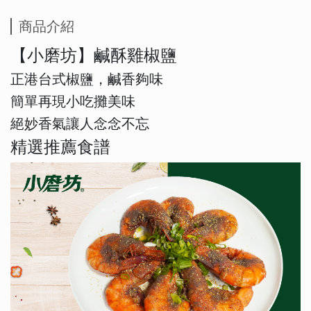
商品介紹
【小磨坊】鹹酥雞椒鹽
正港台式椒鹽，鹹香夠味
簡單再現小吃攤美味
絕妙香氣讓人念念不忘
精選推薦食譜