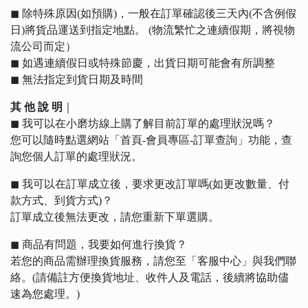
◼︎ 除特殊原因(如預購)，一般在訂單確認後三天內(不含例假
日)將貨品運送到指定地點。 (物流繁忙之連續假期，將視物
流公司而定）
◼︎ 如遇連續假日或特殊節慶，出貨日期可能會有所調整
◼︎ 無法指定到貨日期及時間
其 他 說 明
｜
◼︎ 我可以在小磨坊線上購了解目前訂單的處理狀況嗎？
您可以隨時點選網站「首頁-會員專區-訂單查詢」功能，查
詢您個人訂單的處理狀況。
◼︎ 我可以在訂單成立後，要求更改訂單嗎(如更改數量、付
款方式、到貨方式)？
訂單成立後無法更改，請您重新下單選購。
◼︎ 商品有問題，我要如何進行換貨？
若您的商品需辦理換貨服務，請您至「客服中心」與我們聯
絡。(請備註方便換貨地址、收件人及電話，後續將協助儘
速為您處理。)