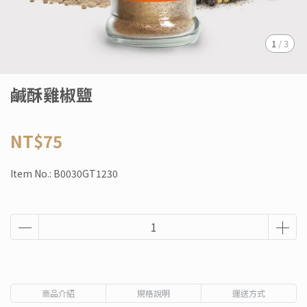
1
/
3
鹹酥雞椒鹽
NT$75
Item No.:
B0030GT1230
商品介紹
規格說明
運送方式