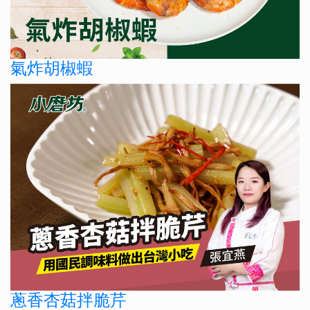
氣炸胡椒蝦
蔥香杏菇拌脆芹