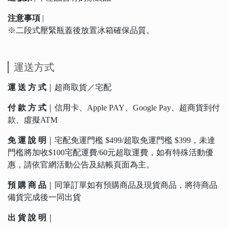
注意事項
|
※二段式壓緊瓶蓋後放置冰箱確保品質。
運送方式
運 送 方 式
｜超商取貨／宅配
付 款 方 式
｜信用卡、Apple PAY、Google Pay、超商貨到付
款、虛擬ATM
免 運 說 明
｜宅配免運門檻 $499/超取免運門檻 $399，未達
門檻將加收$100宅配運費/60元超取運費，如有特殊活動優
惠，請依官網活動公告及結帳頁面為主。
預 購 商 品
｜同筆訂單如有預購商品及現貨商品，將待商品
備貨完成後一同出貨
出 貨 說 明
｜