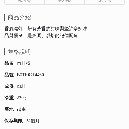
商品介紹
規格說明
運送方式
商品介紹
香氣濃郁，帶有芳香的甜味與些許辛辣味
品質優良，是烹調、烘焙的絕佳配角
規格說明
品名
| 肉桂粉
品號
| B0110CT4460
成份
| 肉桂
淨重
| 220g
產地
| 越南
保存期限
| 24個月