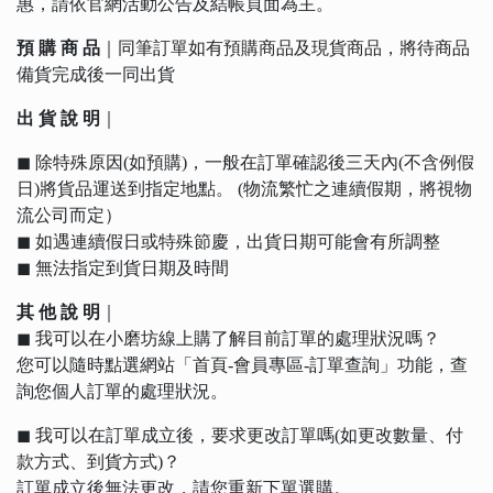
惠，請依官網活動公告及結帳頁面為主。
預 購 商 品
｜同筆訂單如有預購商品及現貨商品，將待商品
備貨完成後一同出貨
出 貨 說 明
｜
◼︎ 除特殊原因(如預購)，一般在訂單確認後三天內(不含例假
日)將貨品運送到指定地點。 (物流繁忙之連續假期，將視物
流公司而定）
◼︎ 如遇連續假日或特殊節慶，出貨日期可能會有所調整
◼︎ 無法指定到貨日期及時間
其 他 說 明
｜
◼︎ 我可以在小磨坊線上購了解目前訂單的處理狀況嗎？
您可以隨時點選網站「首頁-會員專區-訂單查詢」功能，查
詢您個人訂單的處理狀況。
◼︎ 我可以在訂單成立後，要求更改訂單嗎(如更改數量、付
款方式、到貨方式)？
訂單成立後無法更改，請您重新下單選購。