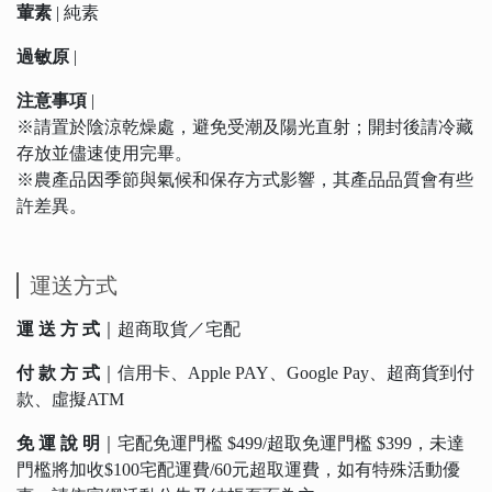
葷素
| 純素
過敏原
|
注意事項
|
※請置於陰涼乾燥處，避免受潮及陽光直射；開封後請冷藏
存放並儘速使用完畢。
※農產品因季節與氣候和保存方式影響，其產品品質會有些
許差異。
運送方式
運 送 方 式
｜超商取貨／宅配
付 款 方 式
｜信用卡、Apple PAY、Google Pay、超商貨到付
款、虛擬ATM
免 運 說 明
｜宅配免運門檻 $499/超取免運門檻 $399，未達
門檻將加收$100宅配運費/60元超取運費，如有特殊活動優