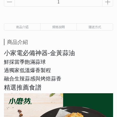
商品介紹
規格說明
運送方式
商品介紹
小家電必備神器-金黃蒜油
鮮採當季飽滿蒜球
過獨家低溫爆香製程
融合生辣蒜感與烤焙蒜香
精選推薦食譜