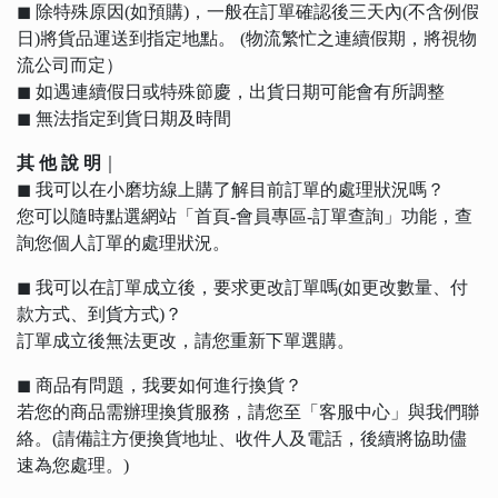
◼︎ 除特殊原因(如預購)，一般在訂單確認後三天內(不含例假
日)將貨品運送到指定地點。 (物流繁忙之連續假期，將視物
流公司而定）
◼︎ 如遇連續假日或特殊節慶，出貨日期可能會有所調整
◼︎ 無法指定到貨日期及時間
其 他 說 明
｜
◼︎ 我可以在小磨坊線上購了解目前訂單的處理狀況嗎？
您可以隨時點選網站「首頁-會員專區-訂單查詢」功能，查
詢您個人訂單的處理狀況。
◼︎ 我可以在訂單成立後，要求更改訂單嗎(如更改數量、付
款方式、到貨方式)？
訂單成立後無法更改，請您重新下單選購。
◼︎ 商品有問題，我要如何進行換貨？
若您的商品需辦理換貨服務，請您至「客服中心」與我們聯
絡。(請備註方便換貨地址、收件人及電話，後續將協助儘
速為您處理。)