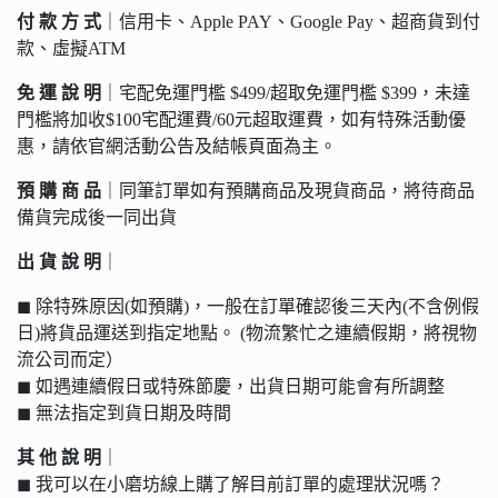
付 款 方 式
｜信用卡、Apple PAY、Google Pay、超商貨到付
款、虛擬ATM
免 運 說 明
｜宅配免運門檻 $499/超取免運門檻 $399，未達
門檻將加收$100宅配運費/60元超取運費，如有特殊活動優
惠，請依官網活動公告及結帳頁面為主。
預 購 商 品
｜同筆訂單如有預購商品及現貨商品，將待商品
備貨完成後一同出貨
出 貨 說 明
｜
◼︎ 除特殊原因(如預購)，一般在訂單確認後三天內(不含例假
日)將貨品運送到指定地點。 (物流繁忙之連續假期，將視物
流公司而定）
◼︎ 如遇連續假日或特殊節慶，出貨日期可能會有所調整
◼︎ 無法指定到貨日期及時間
其 他 說 明
｜
◼︎ 我可以在小磨坊線上購了解目前訂單的處理狀況嗎？