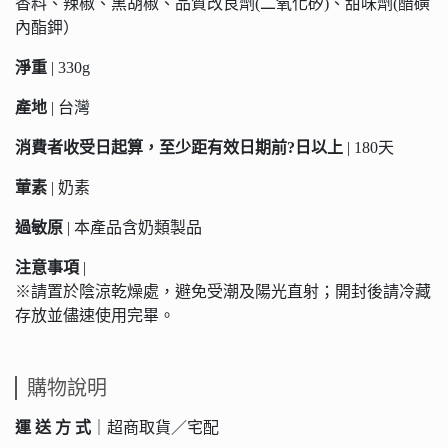
香料、辣椒、黑胡椒、品質改良劑(二氧化矽)、甜味劑(醋磺
內酯鉀）
淨重
| 330g
產地
| 台灣
消費者收受日起算，至少距有效日期前?日以上
| 180天
葷素
| 奶素
過敏原
| 本產品含奶類製品
注意事項
|
※請置於陰涼乾燥處，避免受潮及陽光直射；開封後請冷藏
存放並儘速使用完畢。
購物說明
運 送 方 式
｜超商取貨／宅配