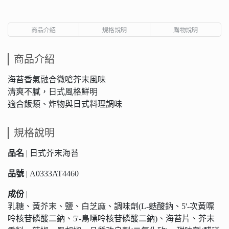
商品介紹
規格說明
購物說明
商品介紹
海苔香氣融合微嗆芥末風味
清爽不膩，日式風格鮮明
適合飯類、炸物與日式料理調味
規格說明
品名
| 日式芥末海苔
品號
| A0333AT4460
成份
|
乳糖、黃芥末、鹽、白芝麻、調味劑(L-麩酸鈉、5'-次黃嘌
呤核苷磷酸二鈉、5'-鳥嘌呤核苷磷酸二鈉)、海苔片、芥末