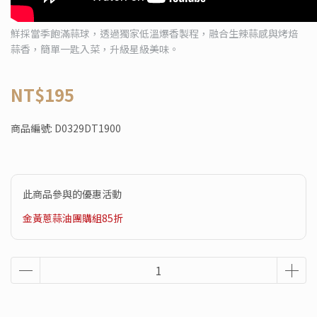
鮮採當季飽滿蒜球，透過獨家低溫爆香製程，融合生辣蒜感與烤焙
蒜香，簡單一匙入菜，升級星級美味。
NT$195
商品編號:
D0329DT1900
此商品參與的優惠活動
金黃蔥蒜油團購組85折