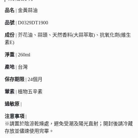
品名
| 金黃蒜油
品號
| D0329DT1900
成份
| 芥花油、蒜頭、天然香料(大蒜萃取)、抗氧化劑(維生
素E)
淨重
| 260ml
產地
| 台灣
保存期限
| 24個月
葷素
| 植物五辛素
過敏原
|
注意事項
|
※請置於陰涼乾燥處，避免受潮及陽光直射；開封後請冷藏
存放並儘速使用完畢。