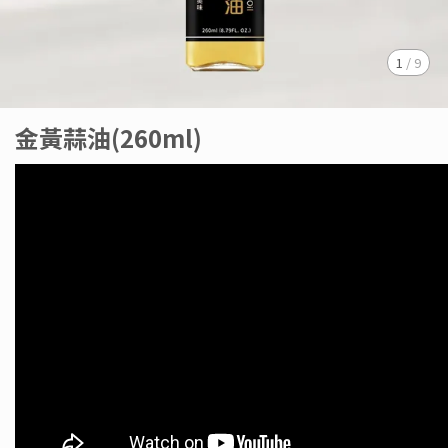
1
/
9
金黃蒜油(260ml)