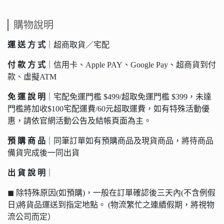
購物說明
運 送 方 式
｜超商取貨／宅配
付 款 方 式
｜信用卡、Apple PAY、Google Pay、超商貨到付
款、虛擬ATM
免 運 說 明
｜宅配免運門檻 $499/超取免運門檻 $399，未達
門檻將加收$100宅配運費/60元超取運費，如有特殊活動優
惠，請依官網活動公告及結帳頁面為主。
預 購 商 品
｜同筆訂單如有預購商品及現貨商品，將待商品
備貨完成後一同出貨
出 貨 說 明
｜
◼︎ 除特殊原因(如預購)，一般在訂單確認後三天內(不含例假
日)將貨品運送到指定地點。 (物流繁忙之連續假期，將視物
流公司而定）