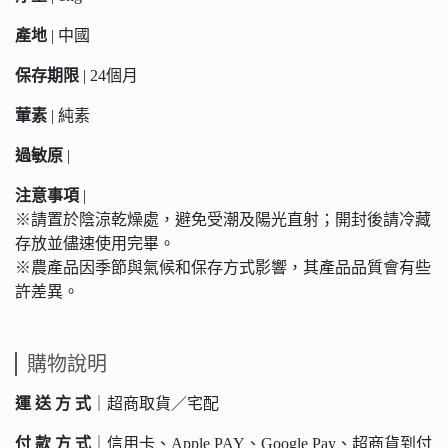
產地
| 中國
保存期限
| 24個月
葷素
| 純素
過敏原
|
注意事項
|
※請置於陰涼乾燥處，避免受潮及陽光直射；開封後請冷藏
存放並儘速使用完畢。
※農產品因季節與氣候和保存方式影響，其產品品質會有些
許差異。
購物說明
運 送 方 式
｜超商取貨／宅配
付 款 方 式
｜信用卡、Apple PAY、Google Pay、超商貨到付