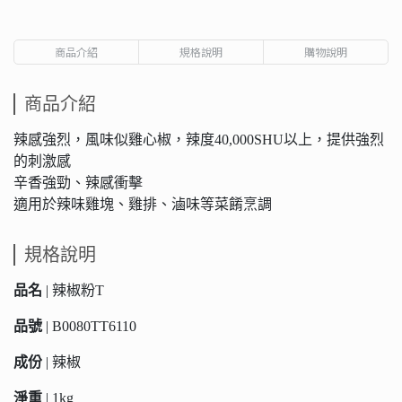
商品介紹
規格說明
購物說明
商品介紹
辣感強烈，風味似雞心椒，辣度40,000SHU以上，提供強烈
的刺激感
辛香強勁、辣感衝擊
適用於辣味雞塊、雞排、滷味等菜餚烹調
規格說明
品名
| 辣椒粉T
品號
| B0080TT6110
成份
| 辣椒
淨重
| 1kg