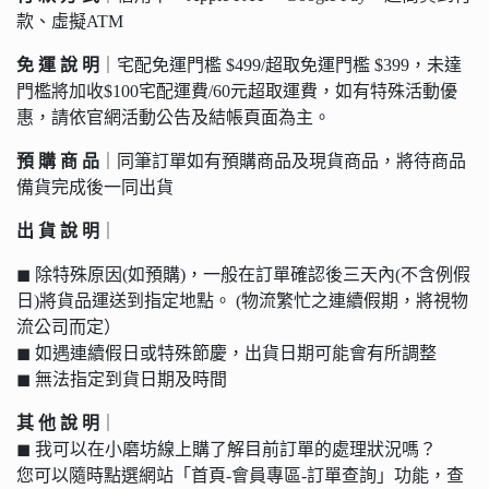
款、虛擬ATM
免 運 說 明
｜宅配免運門檻 $499/超取免運門檻 $399，未達
門檻將加收$100宅配運費/60元超取運費，如有特殊活動優
惠，請依官網活動公告及結帳頁面為主。
預 購 商 品
｜同筆訂單如有預購商品及現貨商品，將待商品
備貨完成後一同出貨
出 貨 說 明
｜
◼︎ 除特殊原因(如預購)，一般在訂單確認後三天內(不含例假
日)將貨品運送到指定地點。 (物流繁忙之連續假期，將視物
流公司而定）
◼︎ 如遇連續假日或特殊節慶，出貨日期可能會有所調整
◼︎ 無法指定到貨日期及時間
其 他 說 明
｜
◼︎ 我可以在小磨坊線上購了解目前訂單的處理狀況嗎？
您可以隨時點選網站「首頁-會員專區-訂單查詢」功能，查