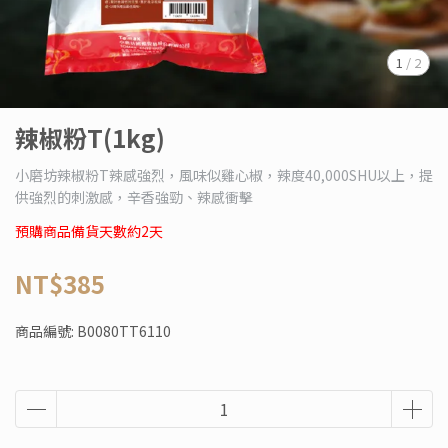
1
/
2
辣椒粉T(1kg)
小磨坊辣椒粉T辣感強烈，風味似雞心椒，辣度40,000SHU以上，提
供強烈的刺激感，辛香強勁、辣感衝擊
預購商品備貨天數約2天
NT$385
商品編號:
B0080TT6110