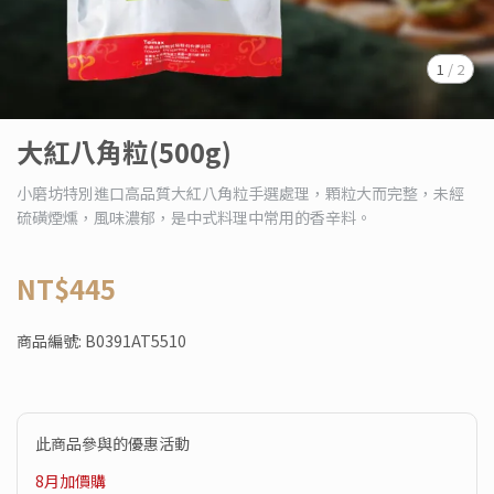
1
/
2
大紅八角粒(500g)
小磨坊特別進口高品質大紅八角粒手選處理，顆粒大而完整，未經
硫磺煙燻，風味濃郁，是中式料理中常用的香辛料。
NT$445
商品編號:
B0391AT5510
此商品參與的優惠活動
8月加價購