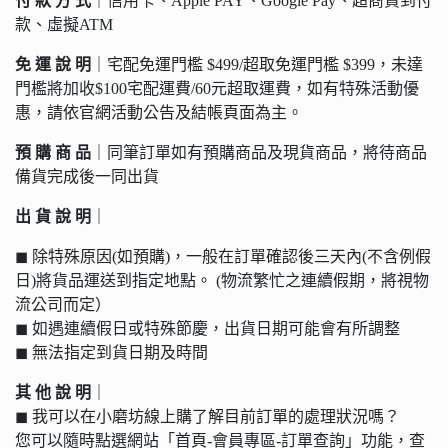
付 款 方 式
｜信用卡、Apple PAY、Google Pay、超商貨到付
款、虛擬ATM
免 運 說 明
｜宅配免運門檻 $499/超取免運門檻 $399，未達
門檻將加收$100宅配運費/60元超取運費，如有特殊活動優
惠，請依官網活動公告及結帳頁面為主。
預 購 商 品
｜同筆訂單如有預購商品及現貨商品，將待商品
備貨完成後一同出貨
出 貨 說 明
｜
◼︎ 除特殊原因(如預購)，一般在訂單確認後三天內(不含例假
日)將貨品運送到指定地點。 (物流繁忙之連續假期，將視物
流公司而定）
◼︎ 如遇連續假日或特殊節慶，出貨日期可能會有所調整
◼︎ 無法指定到貨日期及時間
其 他 說 明
｜
◼︎ 我可以在小磨坊線上購了解目前訂單的處理狀況嗎？
您可以隨時點選網站「首頁-會員專區-訂單查詢」功能，查