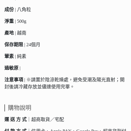
成份
| 八角粒
淨重
| 500g
產地
| 越南
保存期限
| 24個月
葷素
| 純素
過敏原
|
注意事項
| ※請置於陰涼乾燥處，避免受潮及陽光直射；開
封後請冷藏存放並儘速使用完畢。
購物說明
運 送 方 式
｜超商取貨／宅配