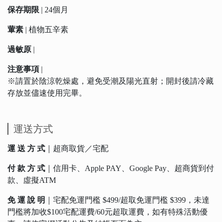
保存期限
| 24個月
葷素
| 植物五辛素
過敏原
|
注意事項
|
※請置於陰涼乾燥處，避免受潮及陽光直射；開封後請冷藏
存放並儘速使用完畢。
運送方式
運 送 方 式
｜超商取貨／宅配
付 款 方 式
｜信用卡、Apple PAY、Google Pay、超商貨到付
款、虛擬ATM
免 運 說 明
｜宅配免運門檻 $499/超取免運門檻 $399，未達
門檻將加收$100宅配運費/60元超取運費，如有特殊活動優