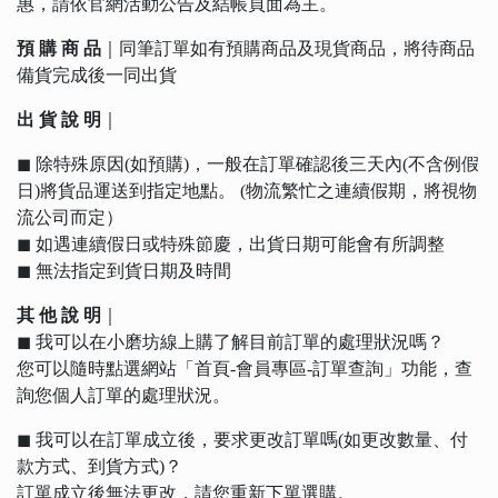
惠，請依官網活動公告及結帳頁面為主。
預 購 商 品
｜同筆訂單如有預購商品及現貨商品，將待商品
備貨完成後一同出貨
出 貨 說 明
｜
◼︎ 除特殊原因(如預購)，一般在訂單確認後三天內(不含例假
日)將貨品運送到指定地點。 (物流繁忙之連續假期，將視物
流公司而定）
◼︎ 如遇連續假日或特殊節慶，出貨日期可能會有所調整
◼︎ 無法指定到貨日期及時間
其 他 說 明
｜
◼︎ 我可以在小磨坊線上購了解目前訂單的處理狀況嗎？
您可以隨時點選網站「首頁-會員專區-訂單查詢」功能，查
詢您個人訂單的處理狀況。
◼︎ 我可以在訂單成立後，要求更改訂單嗎(如更改數量、付
款方式、到貨方式)？
訂單成立後無法更改，請您重新下單選購。