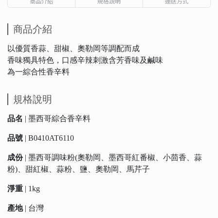
商品介紹
規格說明
運送方式
商品介紹
以優質香蒜、甜椒、奧勒岡等調配而成
香味獨具特色，口感辛辣刺激含芳香味及鹹味
為一綜合性香辛料
規格說明
品名
| 墨西哥綜合香辛料
品號
| B0410AT6110
成份
| 墨西哥調味粉(奧勒岡、墨西哥紅番椒、小茴香、蒜
粉)、甜紅椒、蒜粉、鹽、奧勒岡、馬芹子
淨重
| 1kg
產地
| 台灣